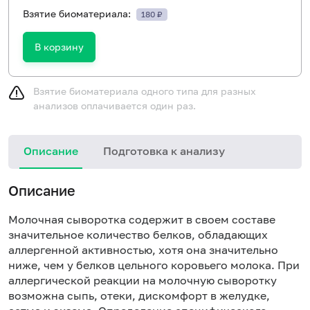
Взятие биоматериала:
180 ₽
В корзину
Взятие биоматериала одного типа для разных
анализов оплачивается один раз.
Описание
Подготовка к анализу
Н
Описание
Молочная сыворотка содержит в своем составе
значительное количество белков, обладающих
аллергенной активностью, хотя она значительно
ниже, чем у белков цельного коровьего молока. При
аллергической реакции на молочную сыворотку
возможна сыпь, отеки, дискомфорт в желудке,