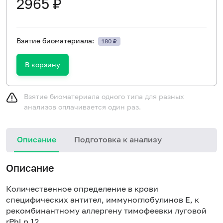
2965 ₽
Взятие биоматериала:
180 ₽
В корзину
Взятие биоматериала одного типа для разных
анализов оплачивается один раз.
Описание
Подготовка к анализу
Н
Описание
Количественное определение в крови
специфических антител, иммуноглобулинов E, к
рекомбинантному аллергену тимофеевки луговой
rPhl p 12.