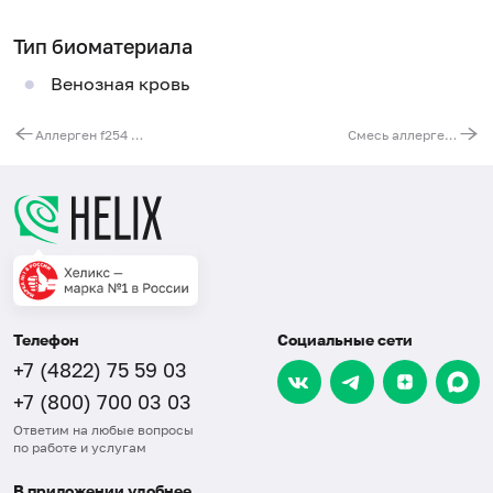
Тип биоматериала
Венозная кровь
Аллерген f254 - камбала, IgE
Смесь аллергенов злаковых трав gx2 (ImmunoCAP), IgE: свинорой пальчатый, плевел, тимофеевка луговая, мятлик луговой, сорго, гречка заметная
Телефон
Социальные сети
+7 (4822) 75 59 03
+7 (800) 700 03 03
Ответим на любые вопросы
по работе и услугам
В приложении удобнее