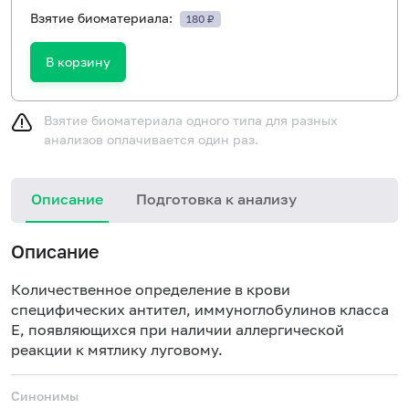
Взятие биоматериала:
180 ₽
В корзину
Взятие биоматериала одного типа для разных
анализов оплачивается один раз.
Описание
Подготовка к анализу
Н
Описание
Количественное определение в крови
специфических антител, иммуноглобулинов класса
E, появляющихся при наличии аллергической
реакции к мятлику луговому.
Синонимы