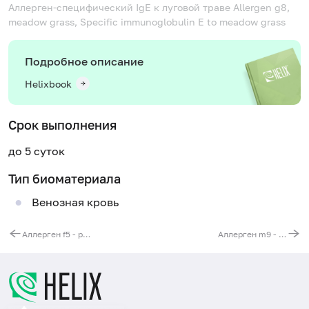
Аллерген-специфический IgE к луговой траве
Allergen g8,
meadow grass, Specific immunoglobulin E to meadow grass
Подробное описание
Helixbook
Срок выполнения
до 5 суток
Тип биоматериала
Венозная кровь
Аллерген f5 - рожь, ржаная мука, IgE, ИФА
Аллерген m9 - плесневый гриб Fusarium proliferatum (F. moniliforme), IgE, ИФА