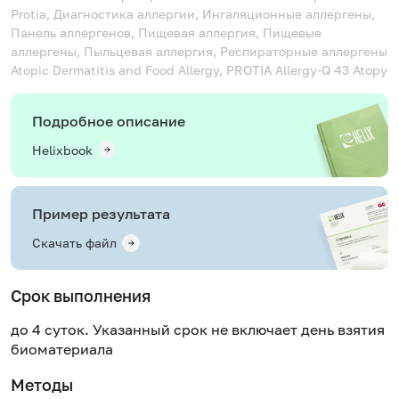
Protia, Диагностика аллергии, Ингаляционные аллергены,
Панель аллергенов, Пищевая аллергия, Пищевые
аллергены, Пыльцевая аллергия, Респираторные аллергены
Atopic Dermatitis and Food Allergy, PROTIA Allergy-Q 43 Atopy
Подробное описание
Helixbook
Пример результата
Скачать файл
Срок выполнения
до 4 суток. Указанный срок не включает день взятия
биоматериала
Методы