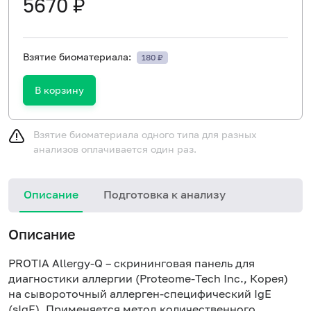
5670 ₽
Взятие биоматериала:
180 ₽
В корзину
Взятие биоматериала одного типа для разных
анализов оплачивается один раз.
Описание
Подготовка к анализу
Н
Описание
PROTIA Allergy-Q – скрининговая панель для
диагностики аллергии (Proteome-Tech Inc., Корея)
на сывороточный аллерген-специфический IgE
(sIgE). Применяется метод количественного