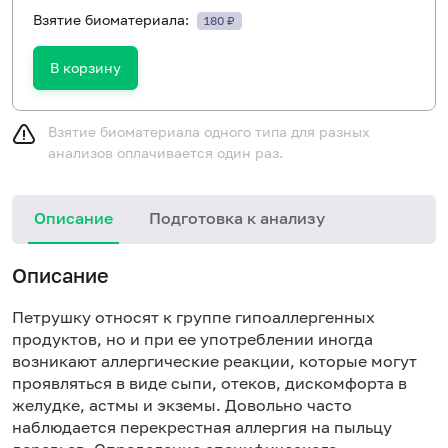
Взятие биоматериала:
180 ₽
В корзину
Взятие биоматериала одного типа для разных
анализов оплачивается один раз.
Описание
Подготовка к анализу
Н
Описание
Петрушку относят к группе гипоаллергенных
продуктов, но и при ее употреблении иногда
возникают аллергические реакции, которые могут
проявляться в виде сыпи, отеков, дискомфорта в
желудке, астмы и экземы. Довольно часто
наблюдается перекрестная аллергия на пыльцу