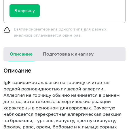
В корзину
Взятие биоматериала одного типа для разных
анализов оплачивается один раз.
Описание
Подготовка к анализу
Н
Описание
IgE-зависимая аллергия на горчицу считается
редкой разновидностью пищевой аллергии.
Аллергия на горчицу обычно начинается в раннем
детстве, хотя тяжелые аллергические реакции
характерны в основном для взрослых. Зачастую
наблюдается перекрестная аллергическая реакция
на брокколи, турнепс, капусту, цветную капусту,
брюкву, рапс, орехи, бобовые и к пыльце сорных