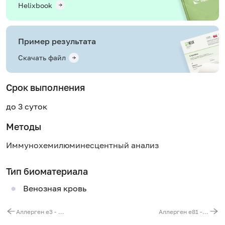
Helixbook
Пример результата
Скачать файл
Срок выполнения
до 3 суток
Методы
Иммунохемилюминесцентный анализ
Тип биоматериала
Венозная кровь
Аллерген e3 - перхоть лошади, IgE
Аллерген e81 - эпителий овцы, IgE