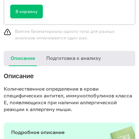
В корзину
Взятие биоматериала одного типа для разных
анализов оплачивается один раз.
Описание
Подготовка к анализу
Н
Описание
Количественное определение в крови
специфических антител, иммуноглобулинов класса
E, появляющихся при наличии аллергической
реакции к аллергену мыши.
Подробное описание