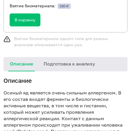
Взятие биоматериала:
180 ₽
В корзину
Взятие биоматериала одного типа для разных
анализов оплачивается один раз.
Описание
Подготовка к анализу
Н
Описание
Осиный яд является очень сильным аллергеном. В
его состав входят ферменты и биологически
активные вещества, в том числе и гистамин,
который может усиливать проявления
аллергической реакции. Контакт с данным
аллергеном происходит при ужаливании человека