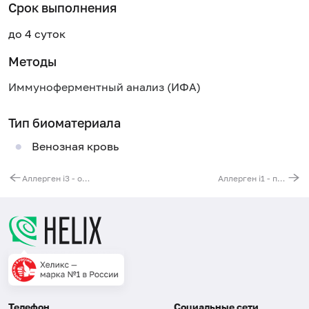
Срок выполнения
до 4 суток
Методы
Иммуноферментный анализ (ИФА)
Тип биоматериала
Венозная кровь
Аллерген i3 - осиный яд (Vespula spp.), IgE
Аллерген i1 - пчелиный яд, IgE
Телефон
Социальные сети