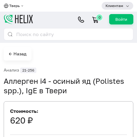
Тверь
Клиентам
0
Войти
← Назад
Анализ
21-256
Аллерген i4 - осиный яд (Polistes
spp.), IgE в Твери
Стоимость:
620 ₽