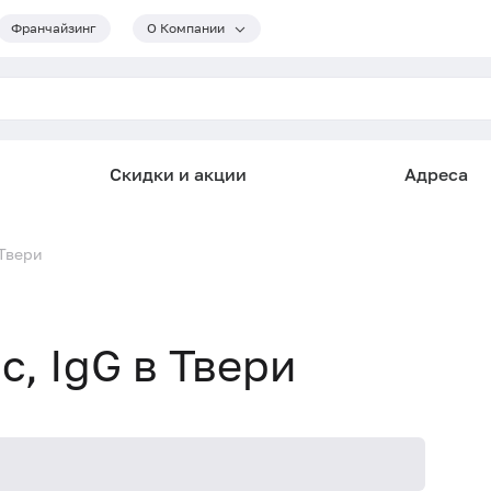
Франчайзинг
О Компании
Скидки и акции
Адреса
 Твери
с, IgG в Твери