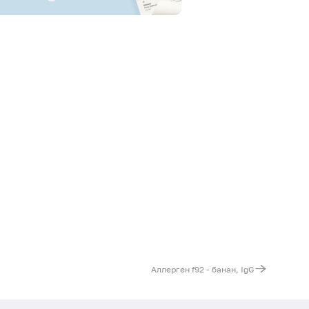
Аллерген f92 - банан, IgG