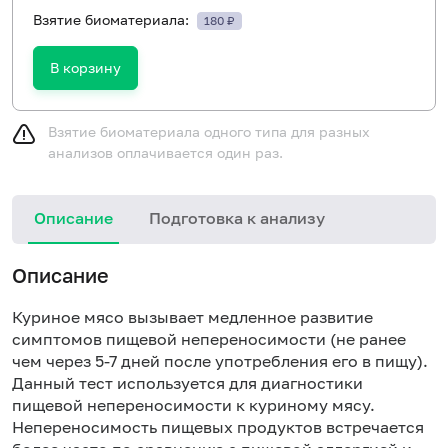
Взятие биоматериала:
180 ₽
В корзину
Взятие биоматериала одного типа для разных
анализов оплачивается один раз.
Описание
Подготовка к анализу
Н
Описание
Куриное мясо вызывает медленное развитие
симптомов пищевой непереносимости (не ранее
чем через 5-7 дней после употребления его в пищу).
Данный тест используется для диагностики
пищевой непереносимости к куриному мясу.
Непереносимость пищевых продуктов встречается