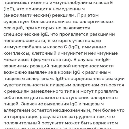
принимают именно иммуноглобулины класса Е
(IgE), что приводит к немедленным
(анафилактическим) реакциям. При этом
существует большое количество аллергических
реакций, при которых не выявляются
специфические IgE, что проявляется реакциями
непереносимости, в которых участвовали
иммуноглобулины класса G (IgG), иммунные
комплексы, клеточный иммунитет и неиммунные
механизмы (ферментопатии). В случае не-IgE-
зависимых реакций пищевой непереносимости
возможно выявление в крови IgG к различным
пищевым аллергенам. IgG-опосредованные реакции
чувствительности к пищевым аллергенам относятся
к реакциям замедленного типа и могут проявлять
себя после длительного поступления аллергена с
пищей. Значение выявления IgG к пищевым
аллергенам остается неоднозначным, тем более что
интерпретация результатов затруднена тем, что
положительный результат может быть вариантом
нормы, так как выявленные иммуноглобулины