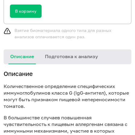
В корзину
Взятие биоматериала одного типа для разных
анализов оплачивается один раз.
Описание
Подготовка к анализу
Н
Описание
Количественное определение специфических
иммуноглобулинов класса
G
(Ig
G
-антител), которые
могут быть признаком пищевой непереносимости
томатов.
В большинстве случаев повышенная
чувствительность к пищевым аллергенам связана с
иммунными механизмами, участие в которых