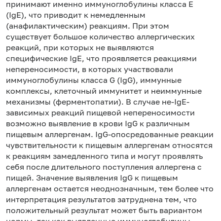
принимают именно иммуноглобулины класса Е
(IgE), что приводит к немедленным
(анафилактическим) реакциям. При этом
существует большое количество аллергических
реакций, при которых не выявляются
специфические IgE, что проявляется реакциями
непереносимости, в которых участвовали
иммуноглобулины класса G (IgG), иммунные
комплексы, клеточный иммунитет и неиммунные
механизмы (ферментопатии). В случае не-IgE-
зависимых реакций пищевой непереносимости
возможно выявление в крови IgG к различным
пищевым аллергенам. IgG-опосредованные реакции
чувствительности к пищевым аллергенам относятся
к реакциям замедленного типа и могут проявлять
себя после длительного поступления аллергена с
пищей. Значение выявления IgG к пищевым
аллергенам остается неоднозначным, тем более что
интерпретация результатов затруднена тем, что
положительный результат может быть вариантом
нормы, так как выявленные иммуноглобулины