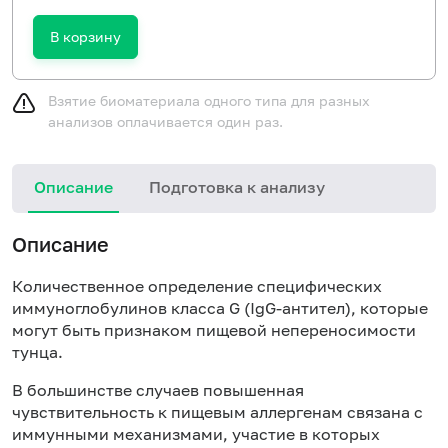
В корзину
Взятие биоматериала одного типа для разных
анализов оплачивается один раз.
Описание
Подготовка к анализу
Н
Описание
Количественное определение специфических
иммуноглобулинов класса
G
(Ig
G
-антител), которые
могут быть признаком пищевой непереносимости
тунца.
В большинстве случаев повышенная
чувствительность к пищевым аллергенам связана с
иммунными механизмами, участие в которых