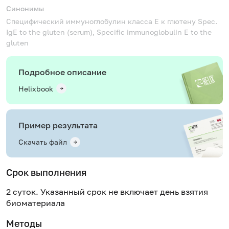
Синонимы
Специфический иммуноглобулин класса Е к глютену
Spec.
IgE to the gluten (serum), Specific immunoglobulin E to the
gluten
Подробное описание
Helixbook
Пример результата
Скачать файл
Срок выполнения
2 суток. Указанный срок не включает день взятия
биоматериала
Методы