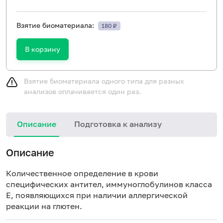
Взятие биоматериала:
180 ₽
В корзину
Взятие биоматериала одного типа для разных
анализов оплачивается один раз.
Описание
Подготовка к анализу
Н
Описание
Количественное определение в крови
специфических антител, иммуноглобулинов класса
E, появляющихся при наличии аллергической
реакции на глютен.