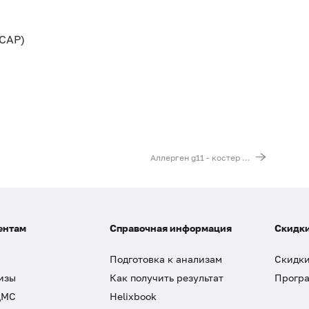
CAP)
Аллерген g11 - костер полевой, IgE (ImmunoCAP)
ентам
Справочная информация
Скидки
Подготовка к анализам
Скидки
изы
Как получить результат
Програ
ДМС
Helixbook