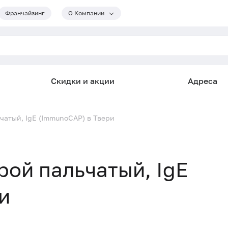
Франчайзинг
О Компании
Скидки и акции
Адреса
ьчатый, IgE (ImmunoCAP) в Твери
рой пальчатый, IgE
и