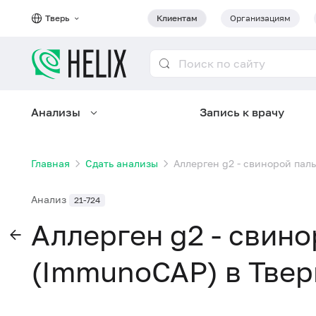
Тверь
Клиентам
Организациям
Анализы
Запись к врачу
Главная
Сдать анализы
Аллерген g2 - свинорой пал
Анализ
21-724
Аллерген g2 - свино
(ImmunoCAP) в Твер