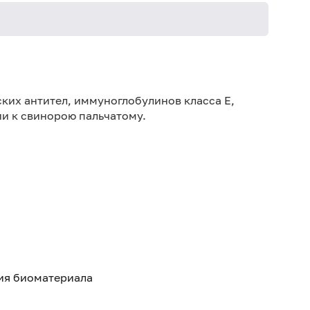
Не кури
ких антител, иммуноглобулинов класса E,
и к свинорою пальчатому.
тия биоматериала