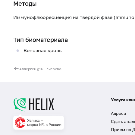
Методы
Иммунофлюоресценция на твердой фазе (Immuno
Тип биоматериала
Венозная кровь
Аллерген g16 - лисохвост луговой, IgE (ImmunoCAP)
Услуги кли
Адреса
Сдать анал
Прием по 