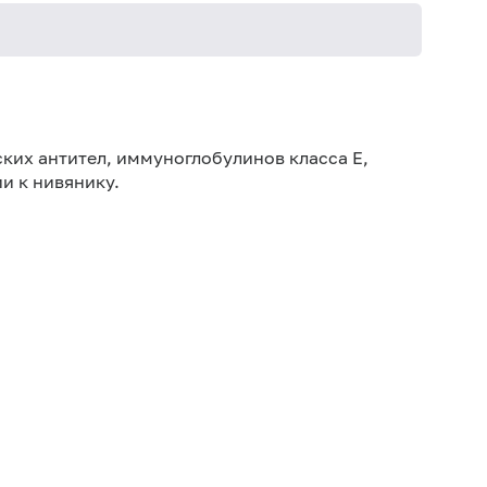
Не кури
ких антител, иммуноглобулинов класса E,
и к нивянику.