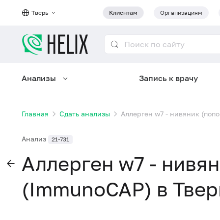
Тверь
Клиентам
Организациям
Анализы
Запись к врачу
Главная
Сдать анализы
Аллерген w7 - нивяник (попо
Анализ
21-731
Аллерген w7 - нивян
(ImmunoCAP) в Твер