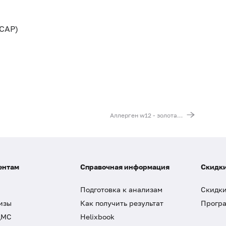
CAP)
Аллерген w12 - золотарник, IgE (ImmunoCAP)
ентам
Справочная информация
Скидки
Подготовка к анализам
Скидки
изы
Как получить результат
Програ
ДМС
Helixbook