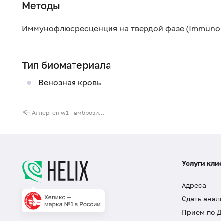
Методы
Иммунофлюоресценция на твердой фазе (Immuno
Тип биоматериала
Венозная кровь
Аллерген w1 - амброзия высокая, IgE (ImmunoCAP)
Услуги кли
Адреса
Сдать анал
Прием по 