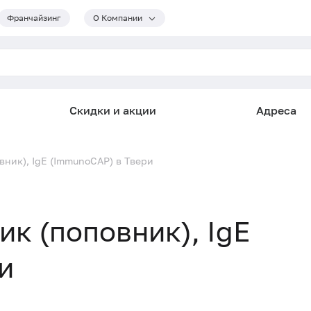
Франчайзинг
О Компании
Скидки и акции
Адреса
вник), IgE (ImmunoCAP) в Твери
ик (поповник), IgE
и