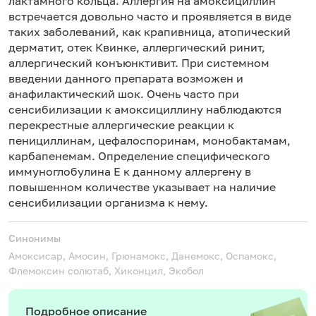
лактамного кольца. Аллергия на амоксициллин
встречается довольно часто и проявляется в виде
таких заболеваний, как крапивница, атопический
дерматит, отек Квинке, аллергический ринит,
аллергический конъюнктивит. При системном
введении данного препарата возможен и
анафилактический шок. Очень часто при
сенсибилизации к амоксициллину наблюдаются
перекрестные аллергические реакции к
пенициллинам, цефалоспоринам, монобактамам,
карбапенемам. Определение специфического
иммуноглобулина Е к данному аллергену в
повышенном количестве указывает на наличие
сенсибилизации организма к нему.
Синонимы
Амоксисар, Амосин, Грюнамокс, Данемокс, Оспамокс,
Флемоксин солютаб, Хиконцил, Экобол
Подробное описание