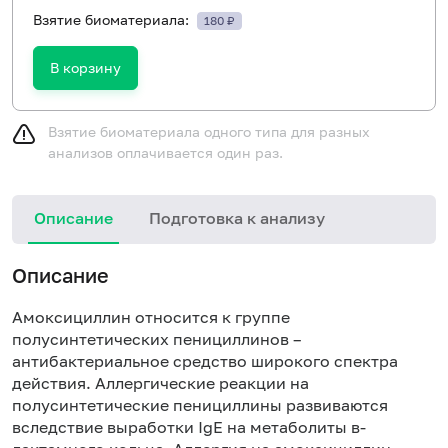
Взятие биоматериала:
180 ₽
В корзину
Взятие биоматериала одного типа для разных
анализов оплачивается один раз.
Описание
Подготовка к анализу
Н
Описание
Амоксициллин относится к группе
полусинтетических пенициллинов –
антибактериальное средство широкого спектра
действия. Аллергические реакции на
полусинтетические пенициллины развиваются
вследствие выработки IgE на метаболиты в-