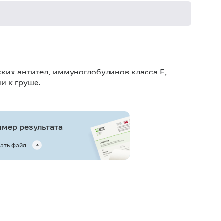
Не кури
ких антител, иммуноглобулинов класса E,
и к груше.
мер результата
ать файл