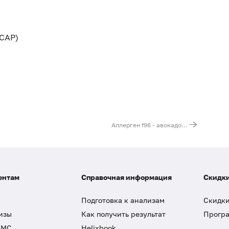
CAP)
Аллерген f96 - авокадо (Persea americana), IgE (ImmunoCAP)
ентам
Справочная информация
Скидки
Подготовка к анализам
Скидки
изы
Как получить результат
Програ
ДМС
Helixbook