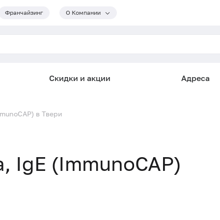
Франчайзинг
О Компании
Скидки и акции
Адреса
ImmunoCAP) в Твери
а, IgE (ImmunoCAP)