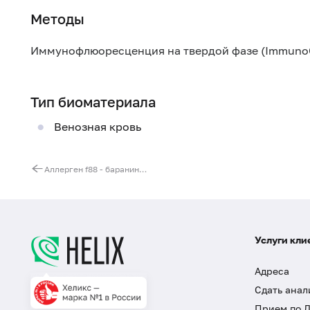
Методы
Иммунофлюоресценция на твердой фазе (Immuno
Тип биоматериала
Венозная кровь
Аллерген f88 - баранина, IgE (ImmunoCAP)
Услуги кли
Адреса
Сдать анал
Прием по 