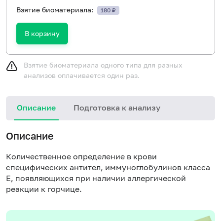
Взятие биоматериала:
180 ₽
В корзину
Взятие биоматериала одного типа для разных
анализов оплачивается один раз.
Описание
Подготовка к анализу
Н
Описание
Количественное определение в крови
специфических антител, иммуноглобулинов класса
E, появляющихся при наличии аллергической
реакции к горчице.