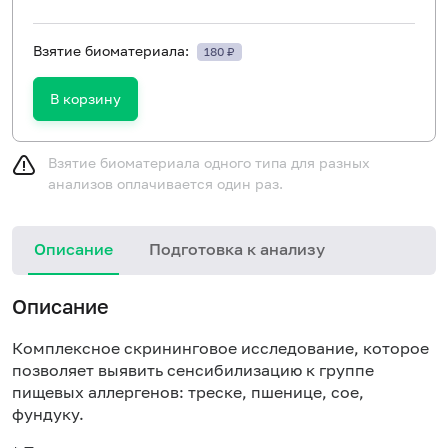
Взятие биоматериала:
180 ₽
В корзину
Взятие биоматериала одного типа для разных
анализов оплачивается один раз.
Описание
Подготовка к анализу
Н
Описание
Комплексное скрининговое исследование, которое
позволяет выявить сенсибилизацию к группе
пищевых аллергенов: треске, пшенице, сое,
фундуку.