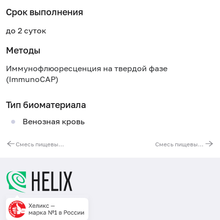
Срок выполнения
до 2 суток
Методы
Иммунофлюоресценция на твердой фазе
(ImmunoCAP)
Тип биоматериала
Венозная кровь
Смесь пищевых аллергенов fx20 (ImmunoCAP), IgE: пшеница, рожь, ячмень, рис
Смесь пищевых аллергенов fx28 (ImmunoCAP), IgE: кунжутное семя, креветка, говядина, киви