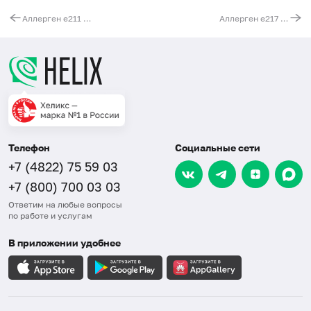
Аллерген e211 - протеины мочи кролика, IgE (ImmunoCAP)
Аллерген e217 - эпителий хорька, IgE (ImmunoCAP)
Телефон
Социальные сети
+7 (4822) 75 59 03
+7 (800) 700 03 03
Ответим на любые вопросы
по работе и услугам
В приложении удобнее