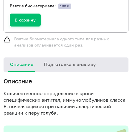
Взятие биоматериала:
180 ₽
В корзину
Взятие биоматериала одного типа для разных
анализов оплачивается один раз.
Описание
Подготовка к анализу
Н
Описание
Количественное определение в крови
специфических антител, иммуноглобулинов класса
E, появляющихся при наличии аллергической
реакции к перу голубя.