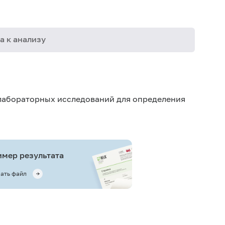
а к анализу
08-113
08-114
лабораторных исследований для определения
08-115
08-116
08-118
мер результата
13-010
ать файл
13-087
13-088