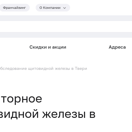
Франчайзинг
О Компании
Скидки и акции
Адреса
обследование щитовидной железы в Твери
аторное
видной железы в