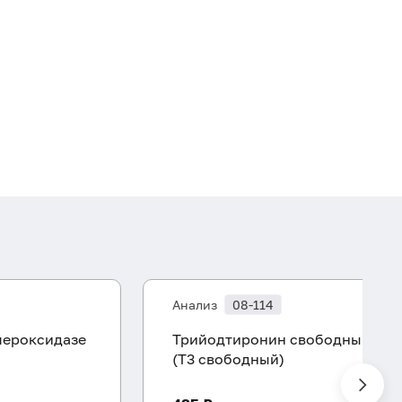
Анализ
08-114
пероксидазе
Трийодтиронин свободный
(Т3 свободный)