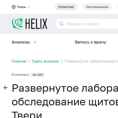
Тверь
Клиентам
Организациям
Анализы
Запись к врачу
Главная
Сдать анализы
Развернутое лабораторное 
Комплекс
40-065
Развернутое лабор
обследование щито
Твери