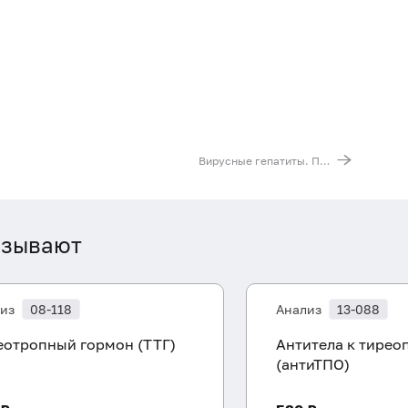
Вирусные гепатиты. Первичная диагностика
азывают
из
08-118
Анализ
13-088
еотропный гормон (ТТГ)
Антитела к тирео
(антиТПО)