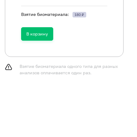
Взятие биоматериала:
180 ₽
В корзину
Трийодтиронин общий (Т3)
Трийодтиронин свободный (Т3 свободный)
Тироксин общий (Т4)
Взятие биоматериала одного типа для разных
анализов оплачивается один раз.
Тироксин свободный (Т4 свободный)
Тиреотропный гормон (ТТГ)
Антитела к рецепторам ТТГ (анти-pTTГ)
Антитела к тиреоглобулину (антиТГ)
Антитела к тиреопероксидазе (антиТПО)