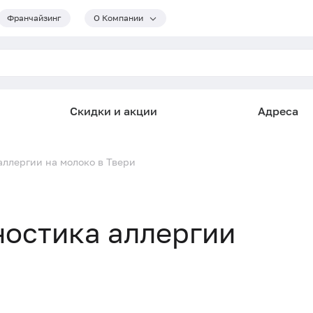
Франчайзинг
О Компании
Скидки и акции
Адреса
ллергии на молоко в Твери
ностика аллергии