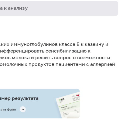
а к анализу
21-627
21-630
ких иммуноглобулинов класса E к казеину и
 дифференцировать сенсибилизацию к
лков молока и решить вопрос о возможности
ломолочных продуктов пациентами с аллергией
мер результата
ать файл