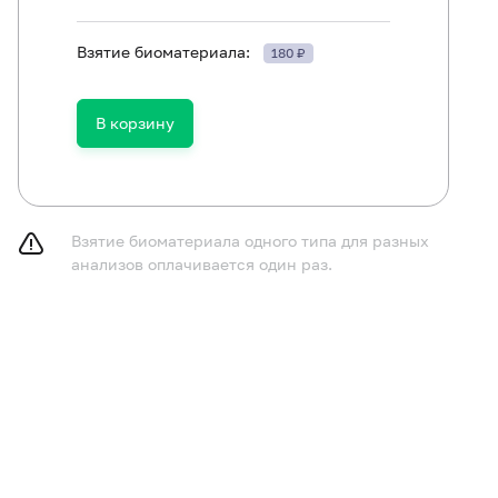
Взятие биоматериала:
180 ₽
Аллерген f2 - молоко коровье, IgE (ImmunoCAP)
В корзину
Аллергокомпонент f78 - казеин nBos d8, IgE (ImmunoCAP)
Взятие биоматериала одного типа для разных
анализов оплачивается один раз.