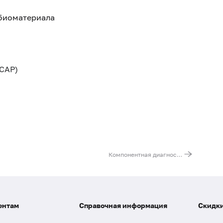
 биоматериала
CAP)
Компонентная диагностика аллергии на яичный белок
ентам
Справочная информация
Скидки