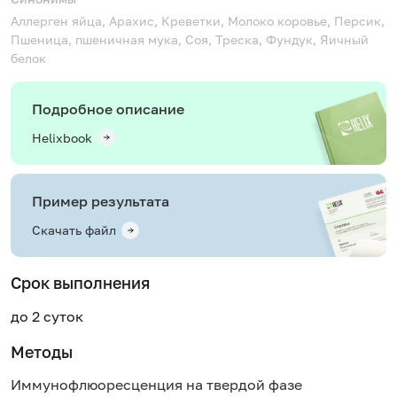
Аллерген яйца, Арахис, Креветки, Молоко коровье, Персик,
Пшеница, пшеничная мука, Соя, Треска, Фундук, Яичный
белок
Подробное описание
Helixbook
Пример результата
Скачать файл
Срок выполнения
до 2 суток
Методы
Иммунофлюоресценция на твердой фазе