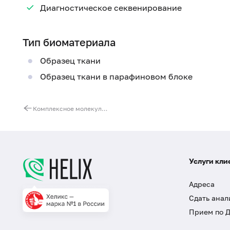
Диагностическое секвенирование
Тип биоматериала
Образец ткани
Образец ткани в парафиновом блоке
Комплексное молекулярно-генетическое исследование при раке желудка (HER2 амплификация, MSI)
Услуги кли
Адреса
Сдать анал
Прием по 