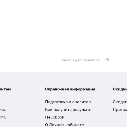
Развернутое онкогенетическое исследование при колоректальном раке (MSI, BRAF, KRAS, NRAS)
ентам
Справочная информация
Скидки
Подготовка к анализам
Скидки
изы
Как получить результат
Програ
ДМС
Helixbook
О Личном кабинете