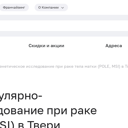
Франчайзинг
О Компании
Скидки и акции
Адреса
нетическое исследование при раке тела матки (POLE, MSI) в 
улярно-
дование при раке
SI) в Твери