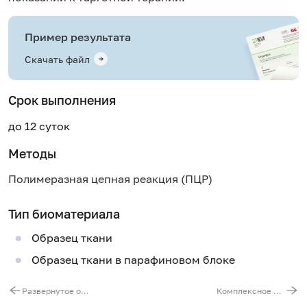
Пример результата
Скачать файл
Срок выполнения
до 12 суток
Методы
Полимеразная цепная реакция (ПЦР)
Тип биоматериала
Образец ткани
Образец ткани в парафиновом блоке
Развернутое онкогенетическое исследование при колоректальном раке (MSI, BRAF, KRAS, NRAS)
Комплексное обследование потери гетерозиготности (гены PTEN, RB1, TP53)