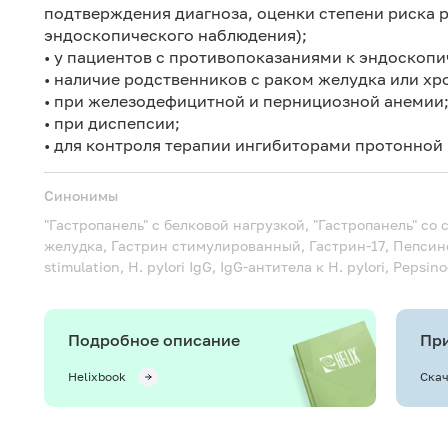
подтверждения диагноза, оценки степени риска 
эндоскопического наблюдения);
• у пациентов с противопоказаниями к эндоскоп
• наличие родственников с раком желудка или х
• при железодефицитной и пернициозной анемии
• при диспепсии;
• для контроля терапии ингибиторами протонной
Синонимы
"Гастропанель" с белковой нагрузкой, "Гастропанель" с
желудка, Гастрин стимулированный, Гастрин-17, Пепсин
stimulation, H. pylori IgG, IgG-антитела к H. pylori, Pepsin
Подробное описание
При
Helixbook
Скач