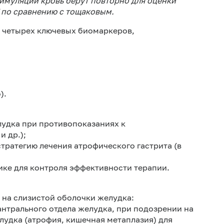
тимуляции кровь берут повторно для оценки
 по сравнению с тощаковым.
я четырех ключевых биомаркеров,
).
лудка при противопоказаниях к
 др.);
стратегию лечения атрофического гастрита (в
ике для контроля эффективности терапии.
 на слизистой оболочки желудка:
антрального отдела желудка, при подозрении на
лудка (атрофия, кишечная метаплазия) для