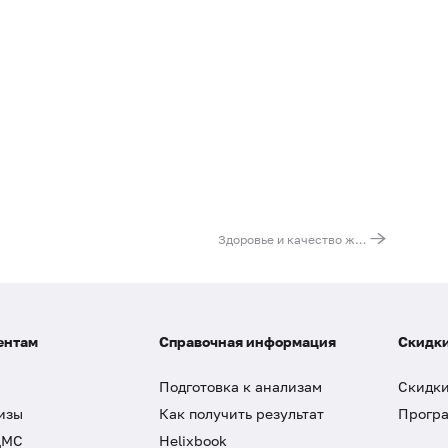
Здоровье и качество жизни
ентам
Справочная информация
Скидки
Подготовка к анализам
Скидки
изы
Как получить результат
Програ
ДМС
Helixbook