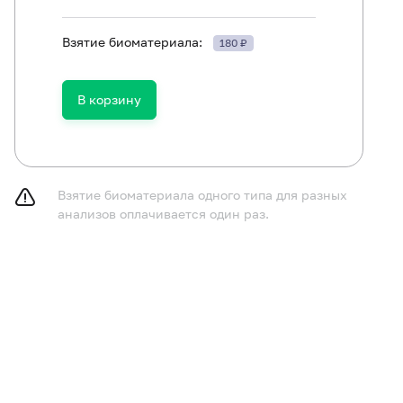
Антитела к хеликобактеру пилори (Helicobacter pylori, IgG), к
Взятие биоматериала:
180 ₽
Пепсиноген I
Пепсиноген II
В корзину
Гастрин-17
Гастрин-17 стимулированный
Взятие биоматериала одного типа для разных
анализов оплачивается один раз.