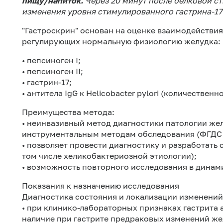
пищу/напиток.
Через 20 минут после белковой с
изменения уровня стимулированного гастрина-17
"Гастроскрин" основан на оценке взаимодействи
регулирующих нормальную физиологию желудка:
• пепсиноген I;
• пепсиноген II;
• гастрин-17;
• антитела IgG к Helicobacter pylori (количественно
Преимущества метода:
• неинвазивный метод диагностики патологии же
инструментальным методам обследования (ФГДС и
• позволяет провести диагностику и разработать 
том числе хеликобактериозной этиологии);
• возможность повторного исследования в динам
Показания к назначению исследования
Диагностика состояния и локализации изменений
• при клинико-лабораторных признаках гастрита 
наличие при гастрите предраковых изменений же