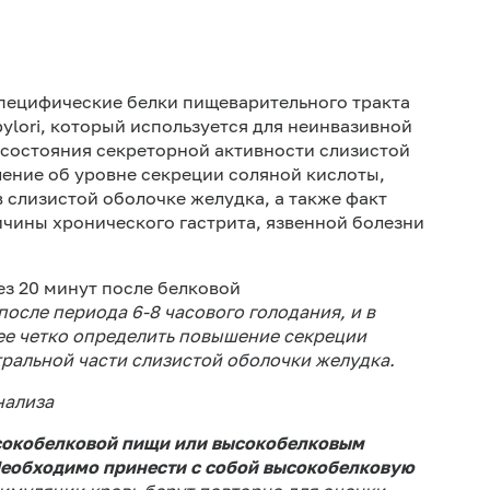
07-028
08-097
пецифические белки пищеварительного тракта
08-099
. pylori, который используется для неинвазивной
 состояния секреторной активности слизистой
08-129
ление об уровне секреции соляной кислоты,
08-183
 слизистой оболочке желудка, а также факт
ричины хронического гастрита, язвенной болезни
ез 20 минут после белковой
 после периода 6-8 часового голодания, и в
ее четко определить повышение секреции
тральной части слизистой оболочки желудка.
нализа
сокобелковой пищи или высокобелковым
 Необходимо принести с собой высокобелковую