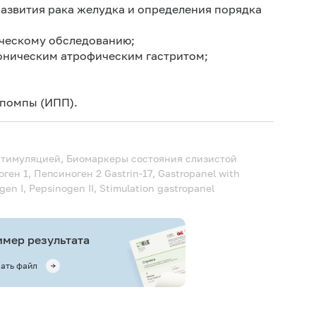
развития рака желудка и определения порядка
ическому обследованию;
роническим атрофическим гастритом;
;
 помпы (ИПП).
о стимуляцией, Биомаркеры состояния слизистой
оген 1, Пепсиноген 2
Gastrin-17, Gastropanel with
ogen I, Pepsinogen II, Stimulation gastropanel
мер результата
ать файл