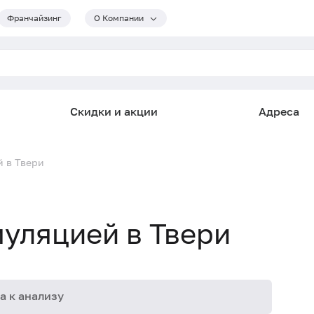
Франчайзинг
О Компании
Скидки и акции
Адреса
й в Твери
муляцией в Твери
а к анализу