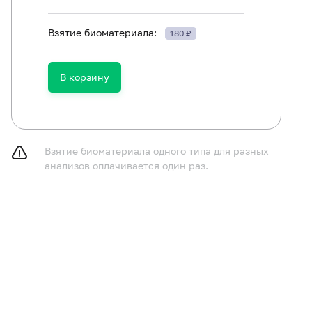
Взятие биоматериала:
180 ₽
Клинический анализ крови: общий анализ, лейкоцитарная фо
В корзину
крови при выявлении патологических изменений)
Глюкоза в плазме
Креатинин в сыворотке (с определением СКФ)
Холестерол общий
Взятие биоматериала одного типа для разных
анализов оплачивается один раз.
Витамин D, 25-гидрокси (кальциферол)