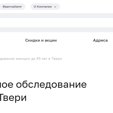
Франчайзинг
О Компании
Скидки и акции
Адреса
дование женщин до 45 лет в Твери
ное обследование
Твери