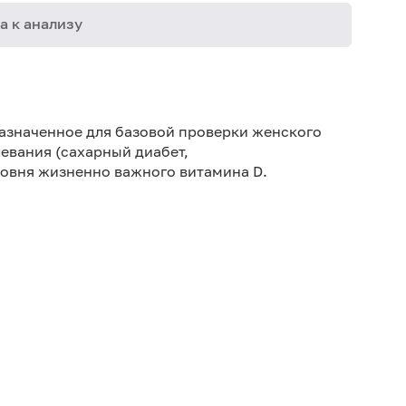
а к анализу
02-029
азначенное для базовой проверки женского
06-015
левания (сахарный диабет,
06-021
ровня жизненно важного витамина D.
06-048
06-106