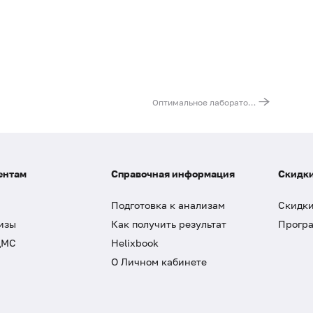
Оптимальное лабораторное обследование женщин до 45 лет
ентам
Справочная информация
Скидки
Подготовка к анализам
Скидки
изы
Как получить результат
Програ
ДМС
Helixbook
О Личном кабинете