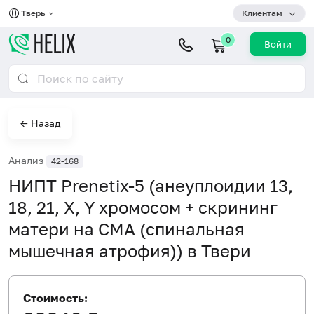
Тверь
Клиентам
0
Войти
← Назад
Анализ
42-168
НИПТ Prenetix-5 (анеуплоидии 13,
18, 21, X, Y хромосом + скрининг
матери на СМА (спинальная
мышечная атрофия)) в Твери
Стоимость: