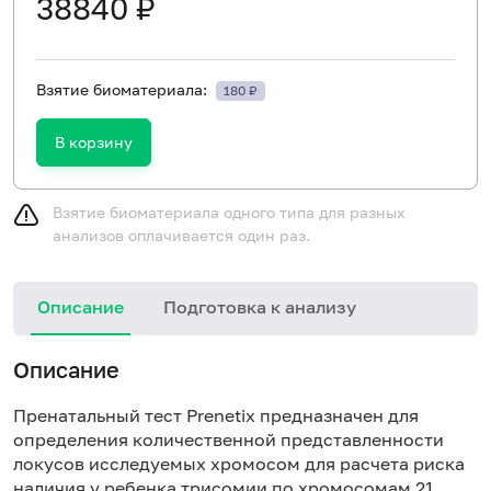
38840 ₽
Взятие биоматериала:
180 ₽
В корзину
Взятие биоматериала одного типа для разных
анализов оплачивается один раз.
Описание
Подготовка к анализу
Н
Описание
и
в
Пренатальный тест Prenetix предназначен для
п
определения количественной представленности
локусов исследуемых хромосом для расчета риска
наличия у ребенка трисомии по хромосомам 21