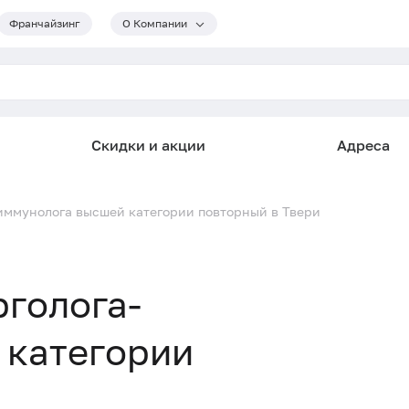
Франчайзинг
О Компании
Скидки и акции
Адреса
-иммунолога высшей категории повторный в Твери
рголога-
 категории