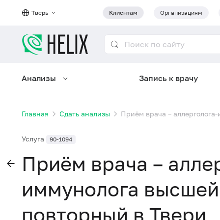
Тверь
Клиентам
Организациям
Анализы
Запись к врачу
Главная
Сдать анализы
Приём врача – аллерголога
Услуга
90-1094
Приём врача – алле
иммунолога высшей
повторный в Твери