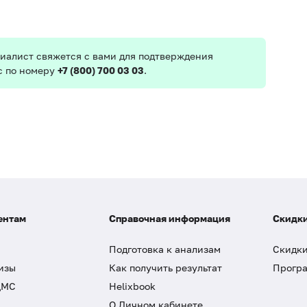
иалист свяжется с вами для подтверждения
с по номеру
+7 (800) 700 03 03
.
ентам
Справочная информация
Скидки
Подготовка к анализам
Скидки
изы
Как получить результат
Програ
ДМС
Helixbook
О Личном кабинете