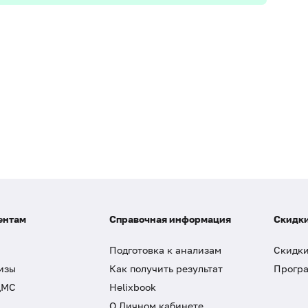
ентам
Справочная информация
Скидки
Подготовка к анализам
Скидки
изы
Как получить результат
Програ
ДМС
Helixbook
О Личном кабинете