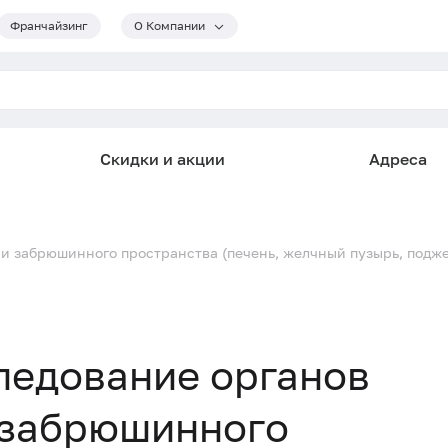
Франчайзинг
О Компании
Скидки и акции
Адреса
и забрюшинного пространства (печень, желчный пузырь, поджел
ледование органов
 забрюшинного