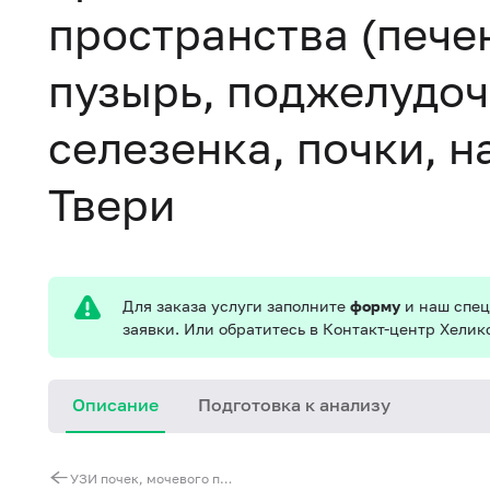
пространства (пече
пузырь, поджелудоч
селезенка, почки, н
Твери
Для заказа услуги заполните
форму
и наш спец
заявки. Или обратитесь в Контакт-центр Хелик
Описание
Подготовка к анализу
УЗИ почек, мочевого пузыря, предстательной железы с определением остаточной мочи (трансабдоминально)