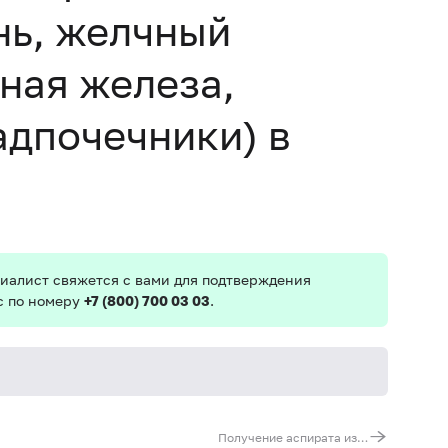
нь, желчный
ная железа,
адпочечники) в
иалист свяжется с вами для подтверждения
с по номеру
+7 (800) 700 03 03
.
Получение аспирата из полости матки (Пайпель) для выполнения гистологического исследования