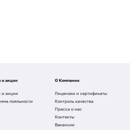
два дня до исследования рекомендуется отказаться от
ыточное газообразование, в том числе от сырых фрукто
ока, газированных напитков, чёрного хлеба, бобовых,
одуктов. Накануне вечером можно, при отсутствии про
тивированный уголь, эспумизан и пр).
 детей в возрасте от 0 до 3 лет рекомендуется исключи
исследования, в том числе чай, соки, фруктовые пюре
аивать водой без сахара.
 и акции
О Компании
 и акции
Лицензии и сертификаты
мма лояльности
Контроль качества
Пресса о нас
Контакты
Вакансии