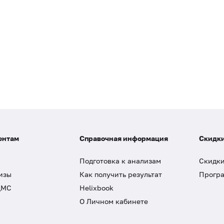
За 
изб
мол
пр
(ак
Для
до 
доп
ентам
Справочная информация
Скидки
Подготовка к анализам
Скидки
изы
Как получить результат
Програ
ДМС
Helixbook
О Личном кабинете