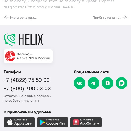
на глюкозу, Экспресс тест на глюкозу в крови
Express
diagnostics of blood glucose levels
Электрокардиография без расшифровки (12 отведений)
Приём врача-гинеколога-эндокринолога первичный
Телефон
Социальные сети
+7 (4822) 75 59 03
+7 (800) 700 03 03
Ответим на любые вопросы
по работе и услугам
В приложении удобнее