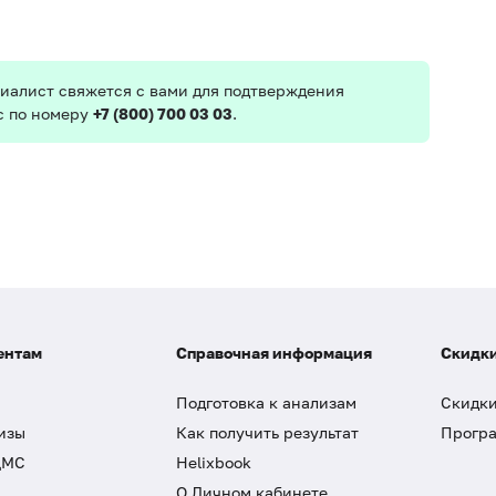
иалист свяжется с вами для подтверждения
с по номеру
+7 (800) 700 03 03
.
ентам
Справочная информация
Скидки
Подготовка к анализам
Скидки
изы
Как получить результат
Програ
ДМС
Helixbook
О Личном кабинете