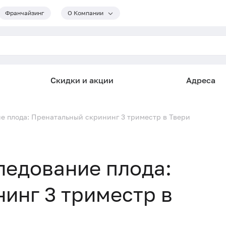
Франчайзинг
О Компании
Скидки и акции
Адреса
е плода: Пренатальный скрининг 3 триместр в Твери
ледование плода:
инг 3 триместр в