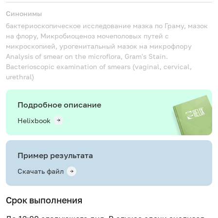
Синонимы
бактериоскопическое исследование мазка по Граму, мазок
на флору, Микробиоценоз мочеполовых путей с
микроскопией, урогенитальный мазок на микрофлору
Analysis of smear on the microflora, Gram's Stain.
Bacterioscopic examination of smears (vaginal, cervical,
urethral)
Подробное описание
Helixbook
Пример результата
Скачать файл
Срок выполнения