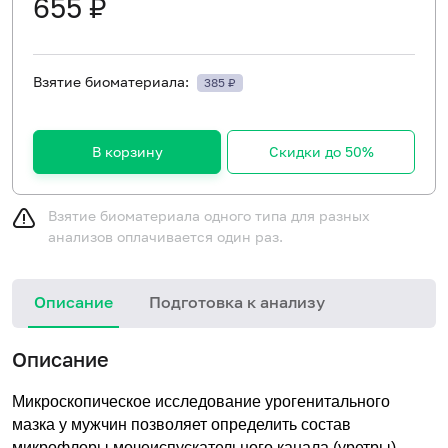
655 ₽
Взятие биоматериала:
385 ₽
В корзину
Скидки до 50%
Взятие биоматериала одного типа для разных
анализов оплачивается один раз.
Описание
Подготовка к анализу
М
Описание
у
Микроскопическое исследование урогенитального
мазка у мужчин позволяет определить состав
микрофлоры мочеиспускательного канала (уретры),