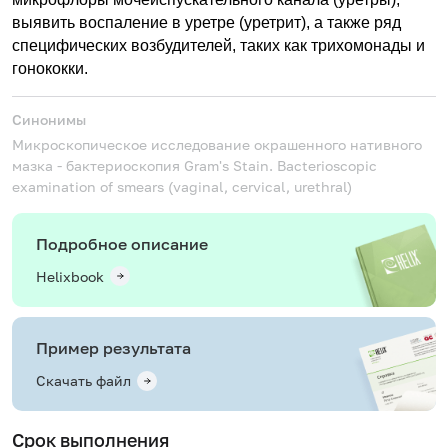
выявить воспаление в уретре (уретрит), а также ряд
специфических возбудителей, таких как трихомонады и
гонококки.
Синонимы
Микроскопическое исследование окрашенного нативного
мазка - бактериоскопия
Gram's Stain. Bacterioscopic
examination of smears (vaginal, cervical, urethral)
Подробное описание
Helixbook
Пример результата
Скачать файл
Срок выполнения