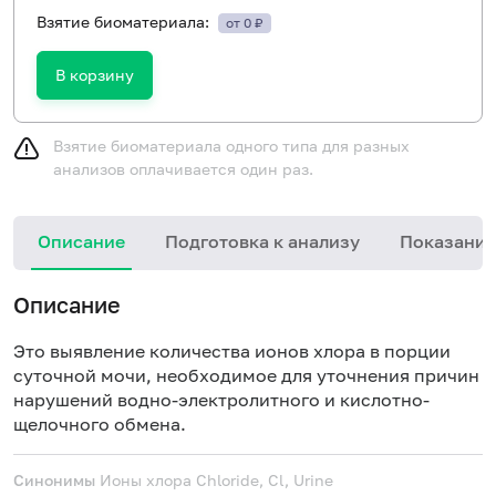
Взятие биоматериала:
от 0 ₽
В корзину
Взятие биоматериала одного типа для разных
анализов оплачивается один раз.
Описание
Подготовка к анализу
Показания
Описание
Это выявление количества ионов хлора в порции
суточной мочи, необходимое для уточнения причин
нарушений водно-электролитного и кислотно-
щелочного обмена.
Синонимы
Ионы хлора
Chloride, Cl, Urine