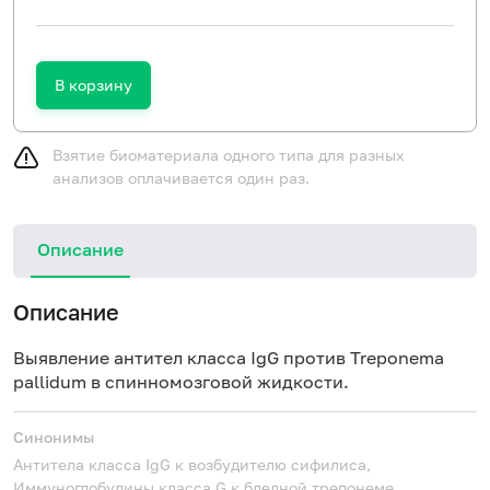
В корзину
Взятие биоматериала одного типа для разных
анализов оплачивается один раз.
Описание
Описание
Выявление антител класса IgG против Treponema
pallidum в спинномозговой жидкости.
Синонимы
Антитела класса IgG к возбудителю сифилиса,
Иммуноглобулины класса G к бледной трепонеме,