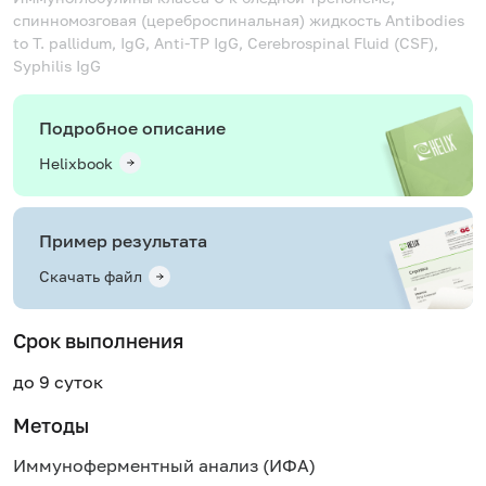
спинномозговая (цереброспинальная) жидкость
Antibodies
to T. pallidum, IgG, Anti-TP IgG, Cerebrospinal Fluid (CSF),
Syphilis IgG
Подробное описание
Helixbook
Пример результата
Скачать файл
Срок выполнения
до 9 суток
Методы
Иммуноферментный анализ (ИФА)