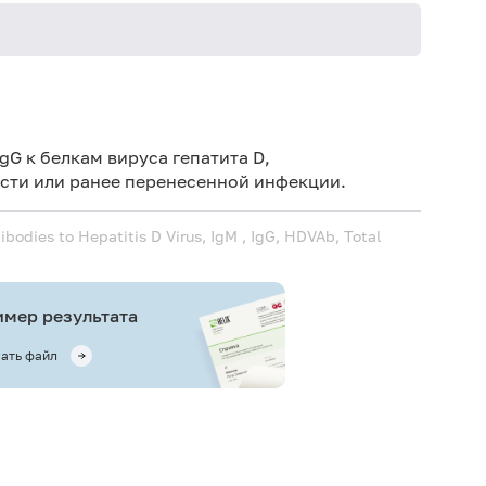
Не кури
G к белкам вируса гепатита D,
ти или ранее перенесенной инфекции.
ibodies to Hepatitis D Virus, IgM , IgG, HDVAb, Total
мер результата
ать файл