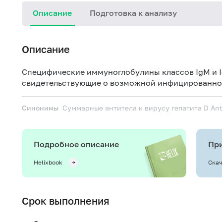
Описание
Подготовка к анализу
Описание
Специфические иммуноглобулины классов IgM и Ig
свидетельствующие о возможной инфицированнос
Синонимы
Суммарные антитела к вирусу гепатита D
Ant
Подробное описание
При
Helixbook
Скач
Срок выполнения