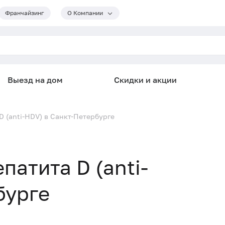
Франчайзинг
О Компании
Выезд на дом
Скидки и акции
D (anti-HDV) в Санкт-Петербурге
патита D (anti-
бурге