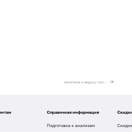
Антитела к вирусу гепатита E (anti-HEV, IgM)
ентам
Справочная информация
Скидки
Подготовка к анализам
Скидки