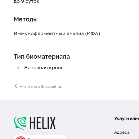
до 9 суток
Методы
Иммуноферментный анализ (ИФА)
Тип биоматериала
Венозная кровь
Антитела к бледной трепонеме (Treponema pallidum, IgG) в ликворе
Услуги кли
Адреса