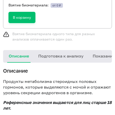
Взятие биоматериала:
от 0 ₽
В корзину
Взятие биоматериала одного типа для разных
анализов оплачивается один раз.
Описание
Подготовка к анализу
Показания
И
Описание
п
т
Продукты метаболизма стероидных половых
гормонов, которые выделяются с мочой и отражают
уровень секреции андрогенов в организме.
Референсные значения выдаются для лиц старше 18
лет.