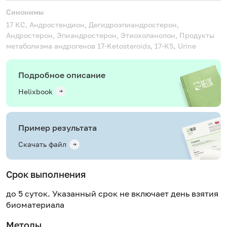
Синонимы
17 КС, Андростендион, Дегидроэпиандростерон,
Андростерон, Эпиандростерон, Этиохоланолон, Продукты
метаболизма андрогенов
17-Ketosteroids, 17-KS, Urine
Подробное описание
Helixbook
Пример результата
Скачать файл
Срок выполнения
до 5 суток. Указанный срок не включает день взятия
биоматериала
Методы