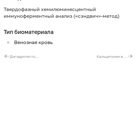
Твердофазный хемилюминесцентный
иммуноферментный анализ («сэндвич»-метод)
Тип биоматериала
Венозная кровь
Дигидротестостерон
Кальцитонин в сыворотке