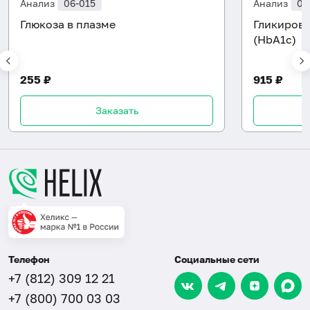
Анализ
06-015
Анализ
06
Глюкоза в плазме
Гликиров
(HbA1c)
255 ₽
915 ₽
Заказать
Телефон
Социальные сети
+7 (812) 309 12 21
+7 (800) 700 03 03