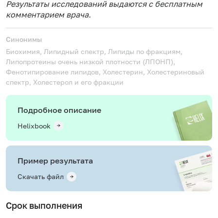
Результаты исследований выдаются с бесплатным
комментарием врача.
Синонимы
Биохимия, Липидный спектр, Липиды по фракциям,
Липопротеины очень низкой плотности (ЛПОНП),
Фенотипирование липидов, Холестерин, Холестериновый
спектр, Холестерол и его фракции
Подробное описание
Helixbook
Пример результата
Скачать файл
Срок выполнения