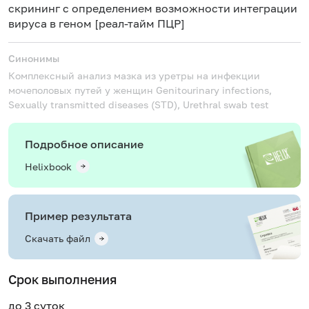
скрининг с определением возможности интеграции
вируса в геном [реал-тайм ПЦР]
Синонимы
Комплексный анализ мазка из уретры на инфекции
мочеполовых путей у женщин
Genitourinary infections,
Sexually transmitted diseases (STD), Urethral swab test
Подробное описание
Helixbook
Пример результата
Скачать файл
Срок выполнения
до 3 суток