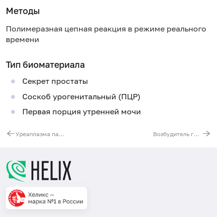
Методы
Полимеразная цепная реакция в режиме реального
времени
Тип биоматериала
Секрет простаты
Соскоб урогенитальный (ПЦР)
Первая порция утренней мочи
Уреаплазма парвум (Ureaplasma parvum), ДНК [реал-тайм ПЦР]
Возбудитель гранулоцитарного анаплазмоза человека (Anaplasma phagocytophilum), ДНК [реал-тайм ПЦР]