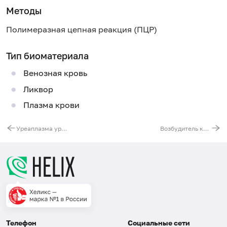
Методы
Полимеразная цепная реакция (ПЦР)
Тип биоматериала
Венозная кровь
Ликвор
Плазма крови
Уреаплазма уреалитикум (Ureaplasma urealyticum), ДНК [реал-тайм ПЦР]
Возбудитель коклюша (Bordetella pertussis), ДНК [реал-тайм ПЦР]
Телефон
Социальные сети