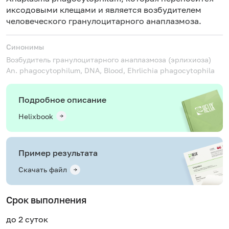
иксодовыми клещами и является возбудителем
человеческого гранулоцитарного анаплазмоза.
Синонимы
Возбудитель гранулоцитарного анаплазмоза (эрлихиоза)
An. phagocytophilum, DNA, Blood, Ehrlichia phagocytophila
Подробное описание
Helixbook
Пример результата
Скачать файл
Срок выполнения
до 2 суток