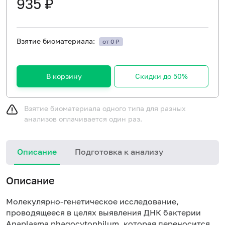
935 ₽
Взятие биоматериала:
от 0 ₽
В корзину
Скидки до 50%
Взятие биоматериала одного типа для разных
анализов оплачивается один раз.
Описание
Подготовка к анализу
Н
Описание
Молекулярно-генетическое исследование,
проводящееся в целях выявления ДНК бактерии
Anaplasma phagocytophilum, которая переносится