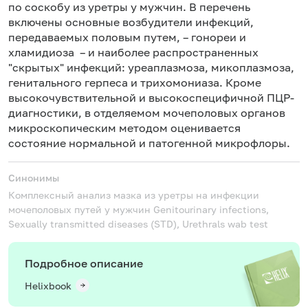
по соскобу из уретры у мужчин. В перечень
включены основные возбудители инфекций,
передаваемых половым путем, – гонореи и
хламидиоза – и наиболее распространенных
"скрытых" инфекций: уреаплазмоза, микоплазмоза,
генитального герпеса и трихомониаза. Кроме
высокочувствительной и высокоспецифичной ПЦР-
диагностики, в отделяемом мочеполовых органов
микроскопическим методом оценивается
состояние нормальной и патогенной микрофлоры.
Синонимы
Комплексный анализ мазка из уретры на инфекции
мочеполовых путей у мужчин
Genitourinary infections,
Sexually transmitted diseases (STD), Urethrals wab test
Подробное описание
Helixbook