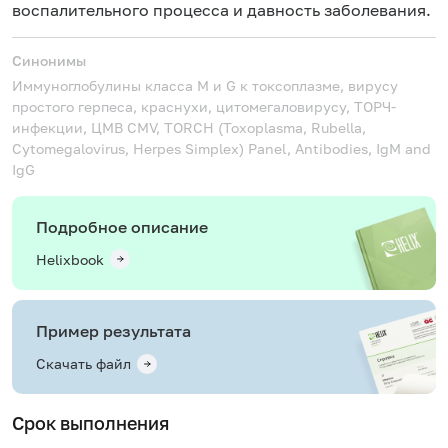
воспалительного процесса и давность заболевания.
Синонимы
Иммуноглобулины класса М и G к токсоплазме, вирусу
простого герпеса, краснухи, цитомегаловирусу, ТОРЧ-
инфекции, ЦМВ
CMV, TORCH (Toxoplasma, Rubella,
Cytomegalovirus, Herpes Simplex) Panel, Antibodies, IgM and
IgG
Подробное описание
Helixbook
Пример результата
Скачать файл
Срок выполнения