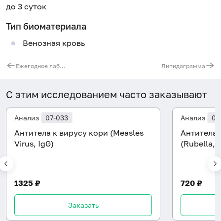
до 3 суток
Тип биоматериала
Венозная кровь
Ежегодное лабораторное обследование женщин
Липидограмма
С этим исследованием часто заказывают
Анализ
07-033
Анализ
07
Антитела к вирусу кори (Measles
Антитела 
Virus, IgG)
(Rubella, 
1325 ₽
720 ₽
Заказать