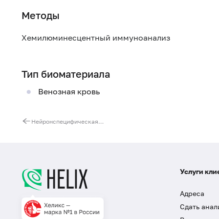
Методы
Хемилюминесцентный иммуноанализ
Тип биоматериала
Венозная кровь
Нейронспецифическая энолаза (NSE)
Услуги кли
Адреса
Сдать анал