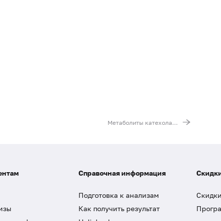
Метаболиты катехоламинов (ванилилминдальная кислота, гомованилиновая кислота, 5-гидроксииндолуксусная кислота) в моче
ентам
Справочная информация
Скидки
Подготовка к анализам
Скидки
изы
Как получить результат
Програ