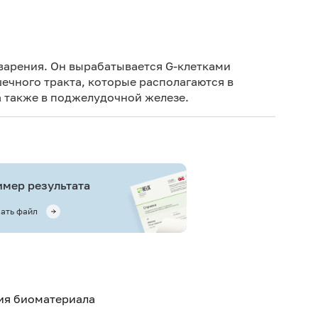
Иск
Ис
еварения. Он вырабатывается G-клетками
чного тракта, которые располагаются в
Иск
а также в поджелудочной железе.
Не 
вод
Иск
час
Ис
мер результата
ис
ать файл
Не 
тия биоматериала