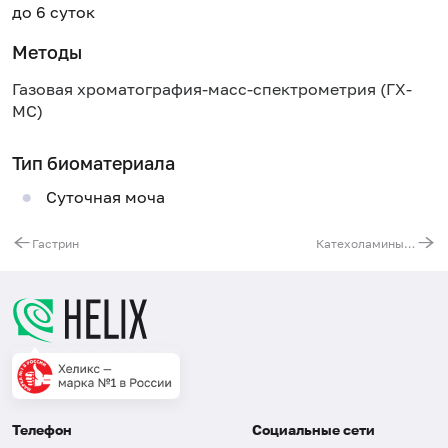
до 6 суток
Методы
Газовая хроматография-масс-спектрометрия (ГХ-
МС)
Тип биоматериала
Суточная моча
Гастрин
Катехоламины (адреналин, норадреналин, дофамин) и их метаболиты (ванилилминдальная кислота, гомованилиновая кислота, 5-гидроксииндолуксусная кислота) в моче
Телефон
Социальные сети