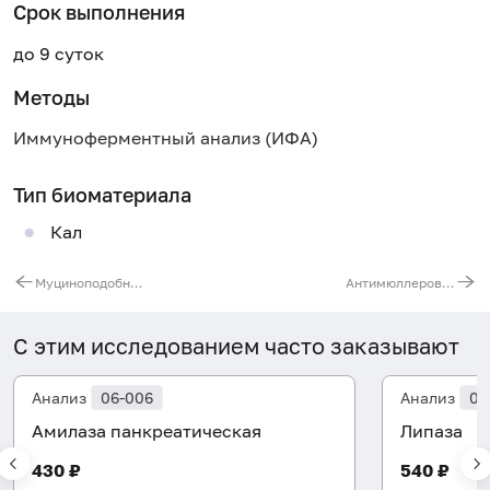
Срок выполнения
до 9 суток
Методы
Иммуноферментный анализ (ИФА)
Тип биоматериала
Кал
Муциноподобный рако-ассоциированный антиген (MCA)
Антимюллеровский гормон
С этим исследованием часто заказывают
Анализ
06-006
Анализ
06
Амилаза панкреатическая
Липаза
430 ₽
540 ₽