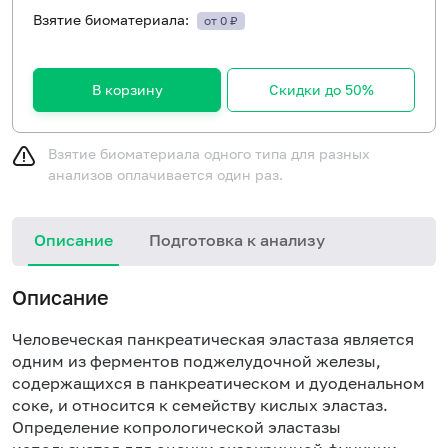
Взятие биоматериала:
от 0 ₽
В корзину
Скидки до 50%
Взятие биоматериала одного типа для разных
анализов оплачивается один раз.
Описание
Подготовка к анализу
И
Описание
в
с
Человеческая панкреатическая эластаза является
в
одним из ферментов поджелудочной железы,
(
содержащихся в панкреатическом и дуоденальном
в
соке, и относится к семейству кислых эластаз.
с
Определение копрологической эластазы
к