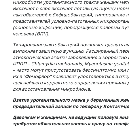
микробиоты урогенитального тракта женщин мет
Включает в себя включает детальную оценку нор
лактобактерий и бифидобактерий, типирование л
представителей условно-патогенных микрооргани
(основные инфекции, передающиеся половым пут
человека (ВПЧ).
Типирование лактобактерий позволяет сделать в
выполняет защитную функцию. Расширенный пере
этиологическиe агенты заболевания и корректно
ИППП – Chlamydia trachomatis, Mycoplasma genitali
– ч
асто могут присутствовать бессимптомно или
их в "Фемофлор" позволяет удостовериться в отсу
дальнейшего корректного определения причины 
для восстановления микробиома.
Взятие урогенитального мазка у беременных же
предварительной записи по телефону Контакт-цен
Девочкам и женщинам, не ведущим половую жизн
требуется обязательная запись к врачу по телефо