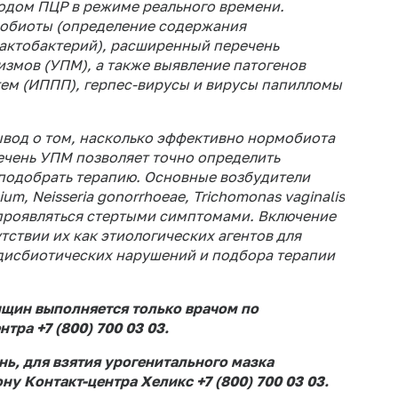
одом ПЦР в режиме реального времени.
мобиоты (определение содержания
актобактерий), расширенный перечень
змов (УПМ), а также выявление патогенов
ем (ИППП), герпес-вирусы и вирусы папилломы
ывод о том, насколько эффективно нормобиота
чень УПМ позволяет точно определить
 подобрать терапию. Основные возбудители
um, Neisseria gonorrhoeae, Trichomonas vaginalis
 проявляться стертыми симптомами. Включение
тствии их как этиологических агентов для
дисбиотических нарушений и подбора терапии
нщин выполняется только врачом по
тра +7 (800) 700 03 03.
ь, для взятия урогенитального мазка
ну Контакт-центра Хеликс +7 (800) 700 03 03.