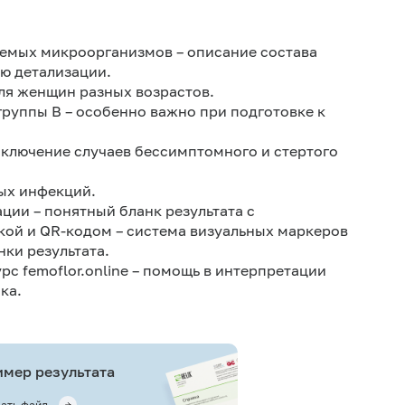
емых микроорганизмов – описание состава
ю детализации.
ля женщин разных возрастов.
руппы В – особенно важно при подготовке к
сключение случаев бессимптомного и стертого
ых инфекций.
ии – понятный бланк результата с
ой и QR-кодом – система визуальных маркеров
ки результата.
урс
femoflor.online
– помощь в интерпретации
ка.
мер результата
ать файл