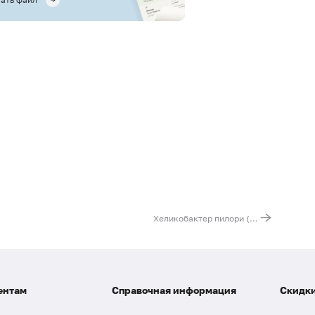
Хеликобактер пилори (Helicobacter pylori), ДНК [реал-тайм ПЦР]
ентам
Справочная информация
Скидки