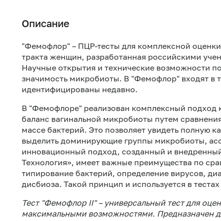
Описание
"Фемофлор" – ПЦР-тесты для комплексной оценк
тракта женщин, разработанная российскими учен
Научные открытия и технические возможности по
значимость микробиоты. В "Фемофлор" входят в 
идентифицированы недавно.
В "Фемофлоре" реализован комплексный подход 
баланс вагинальной микробиоты путем сравнения
массе бактерий. Это позволяет увидеть полную 
выделить доминирующие группы микробиоты, асс
инновационный подход, созданный и внедренный
Технология», имеет важные преимущества по сра
типирование бактерий, определение вирусов, ди
дисбиоза. Такой принцип и используется в теста
Тест "Фемофлор II" – универсальный тест для оц
максимальными возможностями. Предназначен д