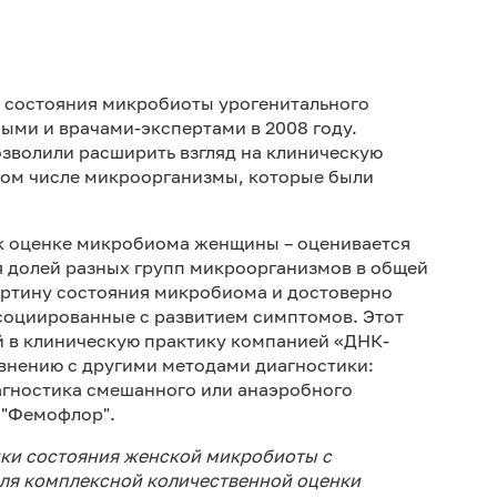
Женщин
рекоме
и состояния микробиоты урогенитального
ыми и врачами-экспертами в 2008 году.
зволили расширить взгляд на клиническую
том числе микроорганизмы, которые были
к оценке микробиома женщины – оценивается
 долей разных групп микроорганизмов в общей
картину состояния микробиома и достоверно
оциированные с развитием симптомов. Этот
 в клиническую практику компанией «ДНК-
внению с другими методами диагностики:
агностика смешанного или анаэробного
х "Фемофлор".
енки состояния женской микробиоты с
ля комплексной количественной оценки