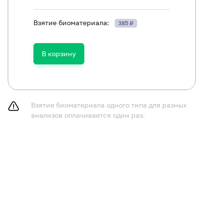
ам исследование (процедуру взятия урогенитального м
Взятие биоматериала:
385 ₽
ндуется производить до менструации или через 2-3 дня
В корзину
Взятие биоматериала одного типа для разных
анализов оплачивается один раз.