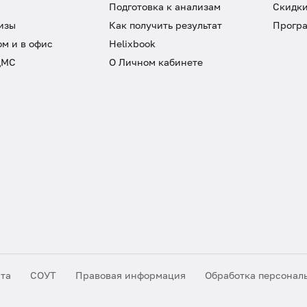
Подготовка к анализам
Скидки
изы
Как получить результат
Програ
ом и в офис
Helixbook
ДМС
О Личном кабинете
йта
СОУТ
Правовая информация
Обработка персонал